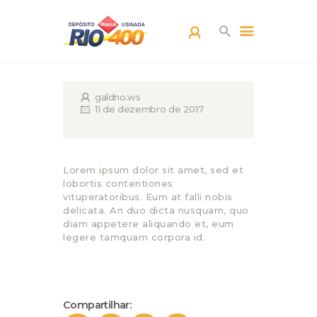
DEPOSITO RIO 400
Construção e Acabamento
HOME
galdno.ws
11 de dezembro de 2017
EMPRESA
CATALOGO
BLOG
Lorem ipsum dolor sit amet, sed et
CONTATO
lobortis contentiones
vituperatoribus. Eum at falli nobis
delicata. An duo dicta nusquam, quo
diam appetere aliquando et, eum
legere tamquam corpora id.
Compartilhar: