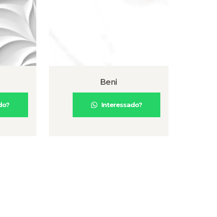
Beni
do?
Interessado?