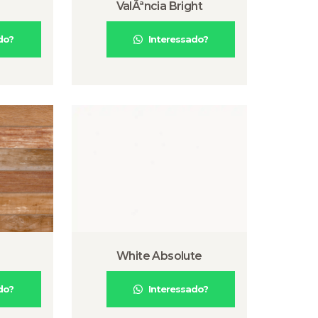
ValÃªncia Bright
do?
Interessado?
White Absolute
do?
Interessado?