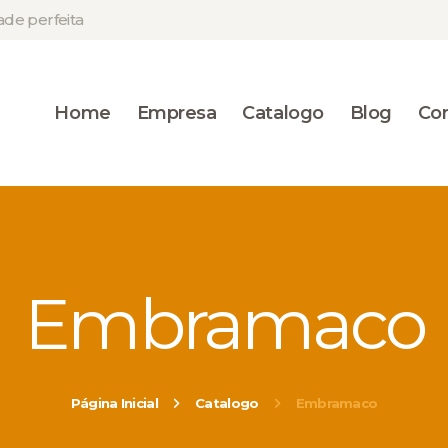
HOME
ade perfeita
DEPOSITO RIO 400
EMPRESA
Construção e Acabamento
CATALOGO
Home
Empresa
Catalogo
Blog
Co
BLOG
CONTATO
Embramaco
Página Inicial
Catalogo
Embramaco