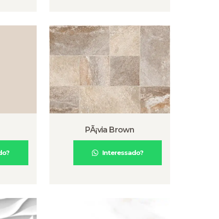
PÃ¡via Brown
do?
Interessado?