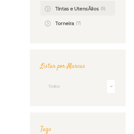
(5)
Tintas e UtensÃ­lios
(7)
Torneira
Listar por Marcas
Todos
Tags