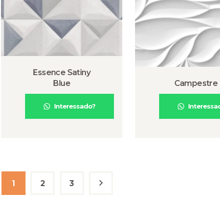
Essence Satiny
Blue
Campestre
Interessado?
Interessa
1
2
3
→